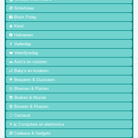
🎁 Sinterklaas
🛍️ Black Friday
🎄 Kerst
🎃 Halloween
👨 Vaderdag
❤️ Valentijnsdag
🚗 Auto's en motoren
👶 Baby's en kinderen
🌟 Besparen & Duurzaam
🌼 Bloemen & Planten
📚 Boeken & Muziek
🛠️ Bouwen & Klussen
🎈 Carnaval
👨‍💻 Computers en elektronica
🎁 Cadeaus & Gadgets