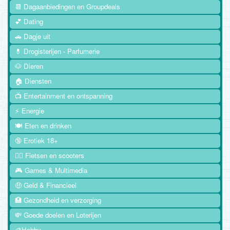
📆 Dagaanbiedingen en Groupdeals
💕 Dating
🚗 Dagje uit
💊 Drogisterijen - Parfumerie
🐶 Dieren
🏠 Diensten
📺 Entertainment en ontspanning
⚡ Energie
🍽️ Eten en drinken
🔞 Erotiek 18+
🚴‍♂️ Fietsen en scooters
🎮 Games & Multimedia
🤑 Geld & Financieel
🏥 Gezondheid en verzorging
💸 Goede doelen en Loterijen
🎨Hobby