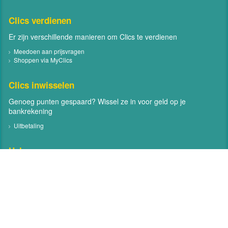
Clics verdienen
Er zijn verschillende manieren om Clics te verdienen
Meedoen aan prijsvragen
Shoppen via MyClics
Clics inwisselen
Genoeg punten gespaard? Wissel ze in voor geld op je
bankrekening
Uitbetaling
Help
Neem contact met ons op
Veelgestelde vragen
Contact
Volg MyClics