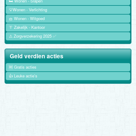
🛏️ Wonen - Slapen
💡Wonen - Verlichting
🧺 Wonen - Witgoed
👔 Zakelijk - Kantoor
⚠️ Zorgverzekering 2025 ✅
Geld verdien acties
🆓 Gratis acties
👍 Leuke actie's