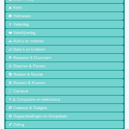
🎄 Kerst
🎃 Halloween
👨 Vaderdag
❤️ Valentijnsdag
🚗 Auto's en motoren
👶 Baby's en kinderen
🌟 Besparen & Duurzaam
🌼 Bloemen & Planten
📚 Boeken & Muziek
🛠️ Bouwen & Klussen
🎈 Carnaval
👨‍💻 Computers en elektronica
🎁 Cadeaus & Gadgets
📆 Dagaanbiedingen en Groupdeals
💕 Dating