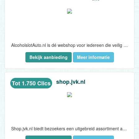
AlcoholslotAuto.nl is dé webshop voor iedereen die veilig verkeer serieus neemt. AlcoholslotAuto.nl levert alcoholsloten voor particulieren en bedrijven:
Bekijk aanbieding
Meer informatie
..
shop.jvk.nl
Tot 1.750 Clics
Shop.jvk.nl biedt bezoekers een uitgebreid assortiment aan compacte elektrische stadsvoertuigen, specifiek de Opel Rocks Electric en Fiat Topolino. Deze milieuvriendelijke voertuigen hebben een actieradius van 75 km en een topsnelheid van 45 km/u, waardoor ze ideaal zijn voor korte ritten in de stad. Bezoekers kunnen kiezen uit diverse kleuren (Klub, Mat Groen, Mat Oranje, Mat Roze en Mat Zwart voor de Opel Rocks; Groen voor de Fiat Topolino) en aanpassingsmogelijkheden zoals verschillende velgen, bandentypes, spoilers, getinte ruiten, laadpaaladapters, binnenspiegels en zonneschermen. Shop.jvk.nl biedt ook de mogelijkheid om voertuigen te personaliseren met een eigen logo, waarbij een bestickeringsexpert contact opneemt voor de afhandeling. Klanten kunnen kiezen voor directe aankoop, een leasecontract of het aanvragen van een proefrit, met een snelle levertijd van 7 dagen...