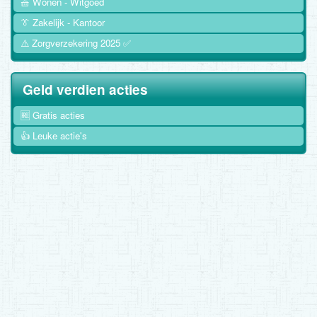
🧺 Wonen - Witgoed
👔 Zakelijk - Kantoor
⚠️ Zorgverzekering 2025 ✅
Geld verdien acties
🆓 Gratis acties
👍 Leuke actie's