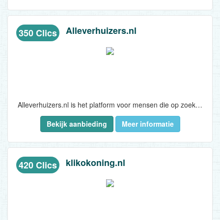
Alleverhuizers.nl
350 Clics
Alleverhuizers.nl is het platform voor mensen die op zoek zijn naar een betrouwbaar verhuisbedrijf. Via Alleverhuizers.nl vragen bezoekers eenvoudig, gratis en 100% vrijblijvend offertes aan van gekwalificeerde verhuisbedrijven uit hun eigen regio. Door het vergelijken van aanbod op prijs, kwaliteit en service, helpt Alleverhuizers.nl consumenten de beste deal te vinden voor hun verhuizing...
Bekijk aanbieding
Meer informatie
klikokoning.nl
420 Clics