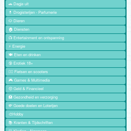
🚗 Dagje uit
💊 Drogisterijen - Parfumerie
🐶 Dieren
🏠 Diensten
📺 Entertainment en ontspanning
⚡ Energie
🍽️ Eten en drinken
🔞 Erotiek 18+
🚴‍♂️ Fietsen en scooters
🎮 Games & Multimedia
🤑 Geld & Financieel
🏥 Gezondheid en verzorging
💸 Goede doelen en Loterijen
🎨Hobby
📚 Kranten & Tijdschriften
👚 Kleding - Algemeen