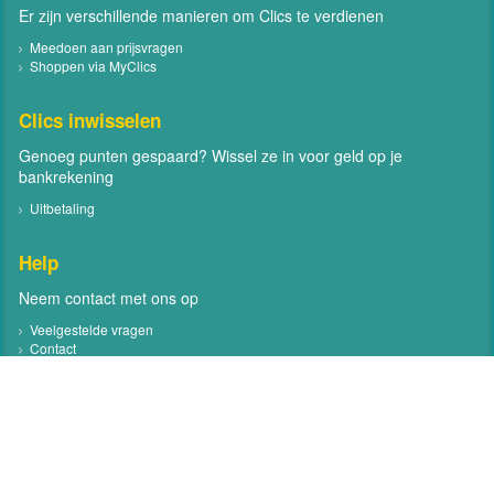
Er zijn verschillende manieren om Clics te verdienen
Meedoen aan prijsvragen
Shoppen via MyClics
Clics inwisselen
Genoeg punten gespaard? Wissel ze in voor geld op je
bankrekening
Uitbetaling
Help
Neem contact met ons op
Veelgestelde vragen
Contact
Volg MyClics
Volg MyClics via social media zoals Facebook en Twitter
Facebook
Twitter