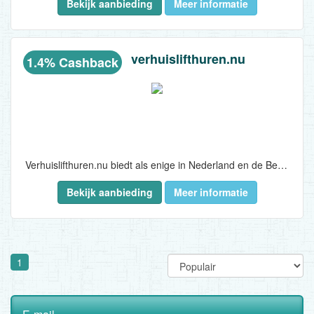
Bekijk aanbieding
Meer informatie
verhuislifthuren.nu
1.4% Cashback
Verhuislifthuren.nu biedt als enige in Nederland en de Belgische grensstreek volledig online verhuur van bemande verhuisliften tegen een vaste, 100% transparante prijs. Geen offertes, geen verrassingen, direct boeken en veilig betalen. Vaak al de volgende dag beschikbaar in Noord- en Zuid-Holland, Noord-Brabant, Limburg, Utrecht, Zuid-Gelderland en de Belgische grensstreek. Binnenkort komen er snel meer regio’s bij. Perfect voor het naar boven takelen van één groot of zwaar meubelstuk of complete verhuizingen...
Bekijk aanbieding
Meer informatie
1