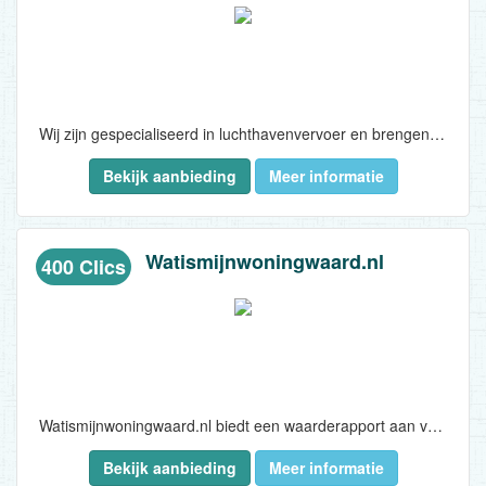
Wij zijn gespecialiseerd in luchthavenvervoer en brengen iedere dag honderden tevreden reizigers veilig en goedkoop van en naar luchthaven Schiphol. De taxi’s rijden door het hele land, waardoor u altijd op tijd en voor de beste prijs met de taxi op luchthaven Schiphol aankomt! U kunt bij ons kiezen voor een normale taxi (max. 4 personen), stationwagen (max 4 personen), een taxibusje (max. 8 personen) of business class...
Bekijk aanbieding
Meer informatie
Watismijnwoningwaard.nl
400 Clics
Watismijnwoningwaard.nl biedt een waarderapport aan voor mensen die een huis willen kopen of verkopen of die gewoonweg nieuwsgierig zijn. Hierbij wordt onderscheid gemaakt tussen een eenvoudige variant en een uitgebreide variant...
Bekijk aanbieding
Meer informatie