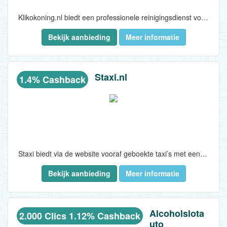
Klikokoning.nl biedt een professionele reinigingsdienst voor kliko’s aan huis. Klanten kunnen kiezen uit GFT-, PMD-, RST- of DUO-kliko’s, die afhankelijk van het type 12 of 24 keer per jaar worden gereinigd. Elke kliko wordt voorzien van een herkenbare sticker en gereinigd volgens een vast schema, afgestemd op de ledigingskalender van de betreffende gemeente. Hygiënisch, fris en volledig zorgeloos...
Bekijk aanbieding
Meer informatie
Staxi.nl
1.4% Cashback
Staxi biedt via de website vooraf geboekte taxi’s met een vaste prijs en betrouwbare gediplomeerde chauffeurs. De service richt zich op zorgeloze ritten voor zowel particuliere als zakelijke reizigers. De focus ligt op comfort, punctualiteit en persoonlijke service. Staxi staat bekend om duidelijke communicatie, vaste tarieven en een sterke klantgerichte aanpak die aansluit bij reizigers in heel Nederland...
Bekijk aanbieding
Meer informatie
Alcoholslota
2.000 Clics 1.12% Cashback
uto