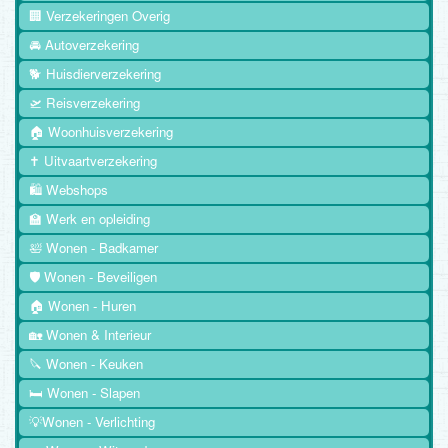
🏢 Verzekeringen Overig
🚘 Autoverzekering
🐕 Huisdierverzekering
🛫 Reisverzekering
🏠 Woonhuisverzekering
✝️ Uitvaartverzekering
🛍️ Webshops
🏫 Werk en opleiding
🛀 Wonen - Badkamer
🛡️ Wonen - Beveiligen
🏠 Wonen - Huren
🏡 Wonen & Interieur
🔪 Wonen - Keuken
🛏️ Wonen - Slapen
💡Wonen - Verlichting