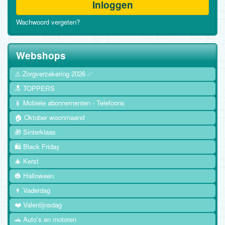
Inloggen
Wachwoord vergeten?
Webshops
⚠️ Zorgverzekering 2026 ✅
🔝 TOPPERS
📱 Mobiele abonnementen - Telefoons
🏠 Oktober woonmaand
🎁 Sinterklaas
🛍️ Black Friday
🎄 Kerst
🎃 Halloween
👨 Vaderdag
❤️ Valentijnsdag
🚗 Auto's en motoren