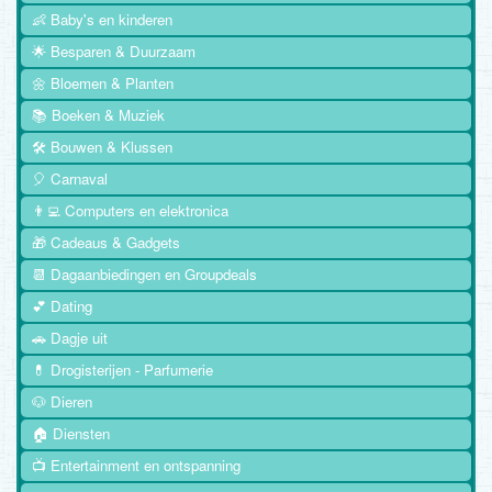
👶 Baby's en kinderen
🌟 Besparen & Duurzaam
🌼 Bloemen & Planten
📚 Boeken & Muziek
🛠️ Bouwen & Klussen
🎈 Carnaval
👨‍💻 Computers en elektronica
🎁 Cadeaus & Gadgets
📆 Dagaanbiedingen en Groupdeals
💕 Dating
🚗 Dagje uit
💊 Drogisterijen - Parfumerie
🐶 Dieren
🏠 Diensten
📺 Entertainment en ontspanning