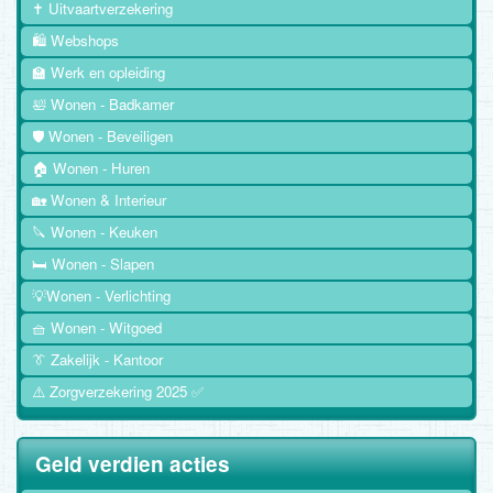
✝️ Uitvaartverzekering
🛍️ Webshops
🏫 Werk en opleiding
🛀 Wonen - Badkamer
🛡️ Wonen - Beveiligen
🏠 Wonen - Huren
🏡 Wonen & Interieur
🔪 Wonen - Keuken
🛏️ Wonen - Slapen
💡Wonen - Verlichting
🧺 Wonen - Witgoed
👔 Zakelijk - Kantoor
⚠️ Zorgverzekering 2025 ✅
Geld verdien acties