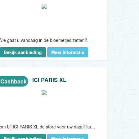
Wie gaat u vandaag in de bloemetjes zetten?..
Bekijk aanbieding
Meer informatie
ICI PARIS XL
 Cashback
Welkom bij ICI PARIS XL de store voor uw dagelijkse verzorging en de lekkerste geuren. Bestel met een zeer aantrekkelijke cashback met daarbij vele leuke acties...
Bekijk aanbieding
Meer informatie