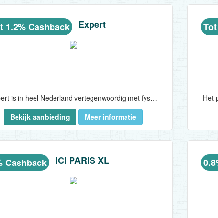
Expert
t 1.2% Cashback
Tot
Expert is in heel Nederland vertegenwoordig met fysieke winkels en bekend als verkoper én kenner van elektronica. Koop nu online bij Expert.nl via ons met korting..
Het 
Bekijk aanbieding
Meer informatie
ICI PARIS XL
% Cashback
0.