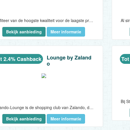
Profiteer van de hoogste kwaliteit voor de laagste prijs bij Lidl...
Bekijk aanbieding
Meer informatie
Lounge by Zaland
t 2.4% Cashback
Tot
o
Zalando-Lounge is de shopping club van Zalando, de online shop voor schoenen en mode met het grootste aanbod van België...
Bekijk aanbieding
Meer informatie