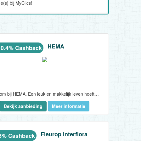
(s) bij MyClics!
HEMA
 0.4% Cashback
Welkom bij HEMA. Een leuk en makkelijk leven hoeft helemaal niet duur te zijn, vindt HEMA...
Bekijk aanbieding
Meer informatie
Fleurop Interflora
28% Cashback