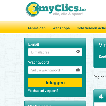
Aanmelden
Webshops
Geld verdien acti
Vi
E-mail
Zoek
Wachtwoord
Pagina:
Inloggen
Wachwoord vergeten?
🎄