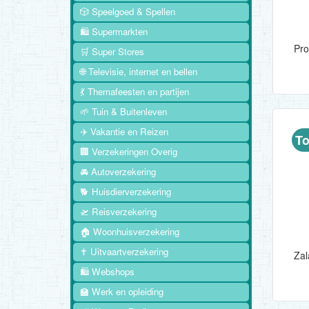
🎲 Speelgoed & Spellen
🛍️ Supermarkten
🛒 Super Stores
🌐 Televisie, internet en bellen
💃 Themafeesten en partijen
🌱 Tuin & Buitenleven
✈️ Vakantie en Reizen
To
🏢 Verzekeringen Overig
🚘 Autoverzekering
🐕 Huisdierverzekering
🛫 Reisverzekering
🏠 Woonhuisverzekering
✝️ Uitvaartverzekering
🛍️ Webshops
🏫 Werk en opleiding