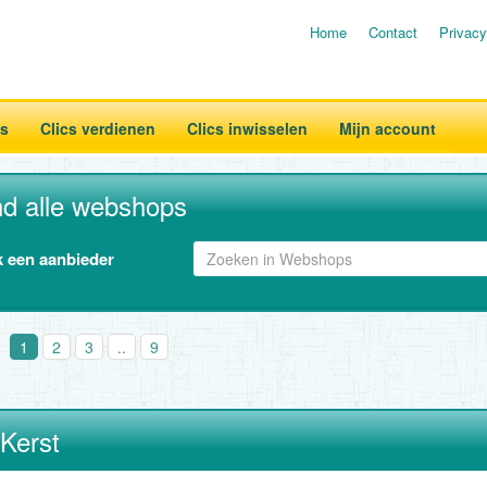
Home
Contact
Privacy
es
Clics verdienen
Clics inwisselen
Mijn account
nd alle webshops
 een aanbieder
1
2
3
..
9
 Kerst