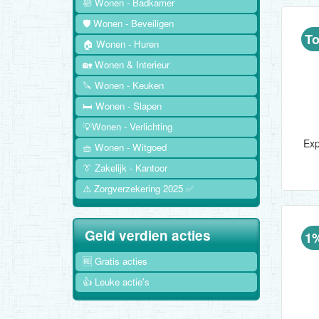
🛀 Wonen - Badkamer
🛡️ Wonen - Beveiligen
To
🏠 Wonen - Huren
🏡 Wonen & Interieur
🔪 Wonen - Keuken
🛏️ Wonen - Slapen
💡Wonen - Verlichting
🧺 Wonen - Witgoed
👔 Zakelijk - Kantoor
⚠️ Zorgverzekering 2025 ✅
Geld verdien acties
1
🆓 Gratis acties
👍 Leuke actie's