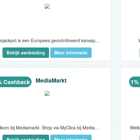
Eurojackpot is een Europees gecoördineerd kansspel waarbij je voor €2 kans maakt op de Jackpot. Je kiest eerst 5 getallen uit 1 t/m 50 en vervolgens 2 bonusgetallen uit 1 t/m 12. Heb je alle getallen goed dan win je de Jackpot! Deze is minimaal 10 miljoen euro en kan oplopen tot wel 120 miljoen euro. De te winnen prijzen zijn afhankelijk van het totaal aantal verkochte loten. Er is elke dinsdag en vrijdag om 19:00 uur een trekking...
Bekijk aanbieding
Meer informatie
MediaMarkt
% Cashback
1%
Welkom bij Mediamarkt. Shop via MyClics bij MediaMarkt en ontvang 1% terug in je saldo!..
Bekijk aanbieding
Meer informatie