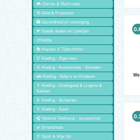
🎮 Games & Multimedia
🤑 Geld & Financieel
🏥 Gezondheid en verzorging
0.
💸 Goede doelen en Loterijen
🎨Hobby
📚 Kranten & Tijdschriften
👚 Kleding - Algemeen
👜 Kleding - Accessoires - Sieraden
👪 Kleding - Baby's en Kinderen
👙 Kleding - Ondergoed & Lingerie &
Naast samenwerkingen met de
Sokken
👢 Kleding - Schoenen
🏅 Kleding - Sport
0.
🎧 Mobiele Telefoons - accessoires
🌿 Smartshops
🏅 Sport & Vrije tijd