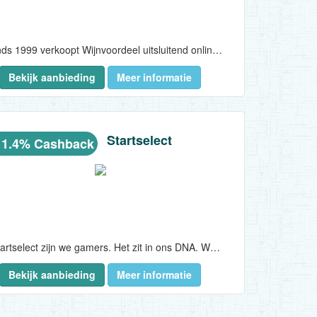
Al sinds 1999 verkoopt Wijnvoordeel uitsluitend online gerenommeerde wijnen voor een spectaculair lage prijs. Al jaren genieten vele wijnliefhebbers van de fantastische wijnselectie. Wijnvoordeel.nl beschikt over een enorm assortiment van 350 wijnen afkomstig uit alle toonaangevende wijngebieden over de hele wereld...
Bekijk aanbieding
Meer informatie
Startselect
 1.4% Cashback
Bij Startselect zijn we gamers. Het zit in ons DNA. Wij houden van games, gamers en de gaming cultuur. Maar we houden niet van kapotte CD’s, niet werkende CD-keys of wachten op producten die nooit arriveren...
Bekijk aanbieding
Meer informatie