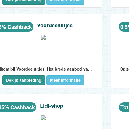
Voordeeluitjes
6% Cashback
0.
Welkom bij Voordeeluitjes. Het brede aanbod van Voordeeluitjes.nl
Bekijk aanbieding
Meer informatie
 leukste unieke en kleinschalige hotels van Nederland, Duitsland en België werkt Voordeeluitjes.nl ook samen met grote ketens als Van der Valk Hotels, Bildenberg, Amrath Hotels, Bastion Hotels, Postillon en NH Hotels. Het aanbod aan vakantieparken bestaat onder meer uit de mooiste EuroParcs, Droomparken, Landal Greenparks, Oostappen, Topparken en Roompot Vakantieparken...
Lidl-shop
35% Cashback
Tot