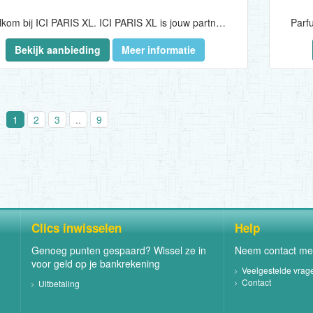
Welkom bij ICI PARIS XL. ICI PARIS XL is jouw partner voor parfum, huidverzorging en make-up. Dé nr. 1 beauty expert van België. Bijna 51 jaar lang rolt ICI PARIS XL dagelijks de roze loper uit voor zijn klanten. Iedereen is mooi, dat weten we bij ICI PARIS XL wel zeker. We helpen je graag om je nog mooier te doen voelen dan je nu al bent. Durf jezelf te zijn, voor 100%...
Bekijk aanbieding
Meer informatie
1
2
3
..
9
Clics inwisselen
Help
Genoeg punten gespaard? Wissel ze in
Neem contact me
voor geld op je bankrekening
Veelgestelde vrag
Contact
Uitbetaling