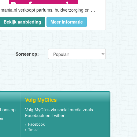
Parfumania.nl verkoopt parfums, huidverzorging en cosmetica van vrijwel alle bekende A-merken. In ons assortiment vind je topmerken zoals Hugo Boss, Dolce & Gabbana, Van Gils, Gucci en Zadig & Voltaire. Daarnaast voeren wij een aantal niche-lijnen waaronder Benamôr, Castelbel, Ortigia en Compagnie de Provence. Met deze producten onderscheiden wij ons van de mainstream parfumerieën. Verder verkopen wij interessante aanvullende artikelen zoals toilettassen, geurstokjes, handdoeken, wekkers en tassen. Voor kinderen hebben we leuke producten van o.a. Paw Patrol, Spiderman en Minnie Mouse. Aantrekkelijk voor de feestdagen of om gewoon cadeau te geven. Parfumania staat al 15 jaar bekend om zijn snelle levering en top klantenservice. En dit alles natuurlijk tegen een aantrekkelijke prijs...
Bekijk aanbieding
Meer informatie
Sorteer op:
Volg MyClics
t ons op
Volg MyClics via social media zoals
Facebook en Twitter
en
Facebook
Twitter