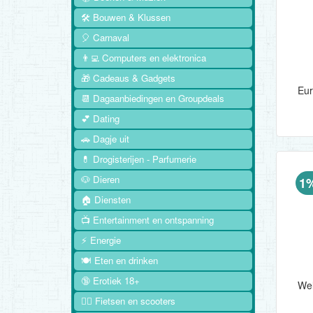
🛠️ Bouwen & Klussen
🎈 Carnaval
👨‍💻 Computers en elektronica
🎁 Cadeaus & Gadgets
📆 Dagaanbiedingen en Groupdeals
💕 Dating
🚗 Dagje uit
💊 Drogisterijen - Parfumerie
🐶 Dieren
1
🏠 Diensten
📺 Entertainment en ontspanning
⚡ Energie
🍽️ Eten en drinken
🔞 Erotiek 18+
🚴‍♂️ Fietsen en scooters