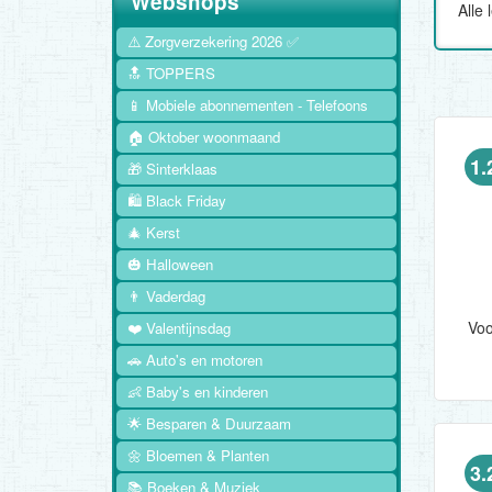
Webshops
Alle
⚠️ Zorgverzekering 2026 ✅
🔝 TOPPERS
📱 Mobiele abonnementen - Telefoons
🏠 Oktober woonmaand
1.
🎁 Sinterklaas
🛍️ Black Friday
🎄 Kerst
🎃 Halloween
👨 Vaderdag
❤️ Valentijnsdag
🚗 Auto's en motoren
👶 Baby's en kinderen
🌟 Besparen & Duurzaam
🌼 Bloemen & Planten
3.
📚 Boeken & Muziek