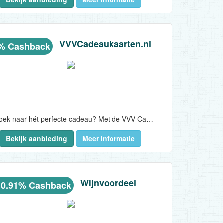
VVVCadeaukaarten.nl
5% Cashback
Op zoek naar hét perfecte cadeau? Met de VVV Cadeaukaart geef je een wereld aan cadeaus en oneindig veel belevenissen. Van woonwinkel tot wellness en van speelgoed tot pretpark!..
Bekijk aanbieding
Meer informatie
Wijnvoordeel
 0.91% Cashback