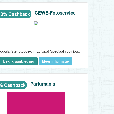
CEWE-Fotoservice
 3% Cashback
populairste fotoboek in Europa! Speciaal voor jou..
Bekijk aanbieding
Meer informatie
Parfumania
8% Cashback