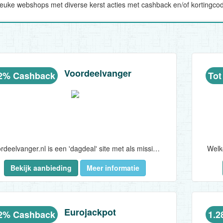
 leuke webshops met diverse kerst acties met cashback en/of kortingcode
Voordeelvanger
2% Cashback
Tot
Voordeelvanger.nl is een 'dagdeal' site met als missie om iedere dag exclusieve aanbiedingen met hoge kortingen aan te bieden. Voordeelvanger.nl geloofd in betrouwbaarheid en weet dat de beste prijs niet alles is. Voordeelvanger.nl maakt de luxe dingen in het leven betaalbaar voor iedereen...
Bekijk aanbieding
Meer informatie
Eurojackpot
2% Cashback
1.