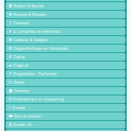
📚 Boeken & Muziek
🛠️ Bouwen & Klussen
🎈 Carnaval
👨‍💻 Computers en elektronica
🎁 Cadeaus & Gadgets
📆 Dagaanbiedingen en Groupdeals
💕 Dating
🚗 Dagje uit
💊 Drogisterijen - Parfumerie
🐶 Dieren
🏠 Diensten
📺 Entertainment en ontspanning
⚡ Energie
🍽️ Eten en drinken
🔞 Erotiek 18+