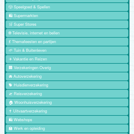
🎲 Speelgoed & Spellen
🛍️ Supermarkten
🛒 Super Stores
🌐 Televisie, internet en bellen
💃 Themafeesten en partijen
🌱 Tuin & Buitenleven
✈️ Vakantie en Reizen
🏢 Verzekeringen Overig
🚘 Autoverzekering
🐕 Huisdierverzekering
🛫 Reisverzekering
🏠 Woonhuisverzekering
✝️ Uitvaartverzekering
🛍️ Webshops
🏫 Werk en opleiding