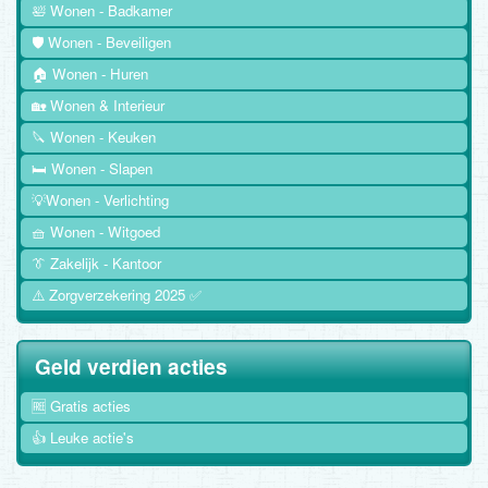
🛀 Wonen - Badkamer
🛡️ Wonen - Beveiligen
🏠 Wonen - Huren
🏡 Wonen & Interieur
🔪 Wonen - Keuken
🛏️ Wonen - Slapen
💡Wonen - Verlichting
🧺 Wonen - Witgoed
👔 Zakelijk - Kantoor
⚠️ Zorgverzekering 2025 ✅
Geld verdien acties
🆓 Gratis acties
👍 Leuke actie's