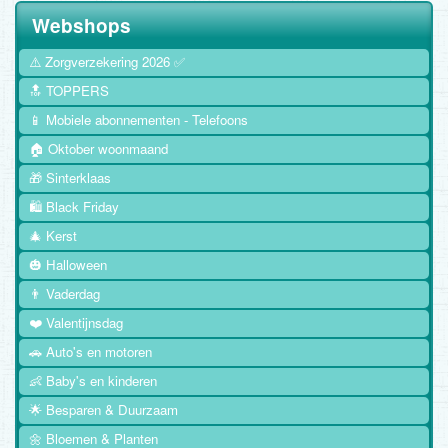
Webshops
⚠️ Zorgverzekering 2026 ✅
🔝 TOPPERS
📱 Mobiele abonnementen - Telefoons
🏠 Oktober woonmaand
🎁 Sinterklaas
🛍️ Black Friday
🎄 Kerst
🎃 Halloween
👨 Vaderdag
❤️ Valentijnsdag
🚗 Auto's en motoren
👶 Baby's en kinderen
🌟 Besparen & Duurzaam
🌼 Bloemen & Planten