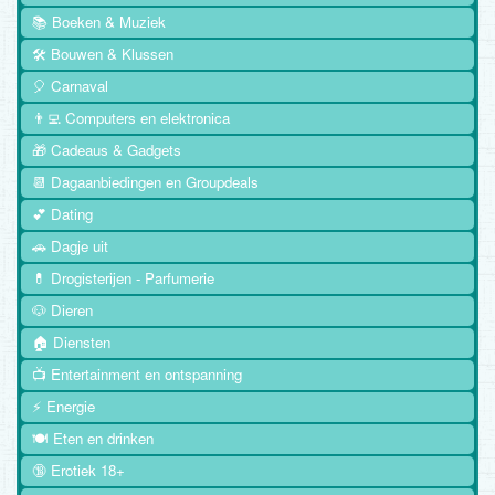
📚 Boeken & Muziek
🛠️ Bouwen & Klussen
🎈 Carnaval
👨‍💻 Computers en elektronica
🎁 Cadeaus & Gadgets
📆 Dagaanbiedingen en Groupdeals
💕 Dating
🚗 Dagje uit
💊 Drogisterijen - Parfumerie
🐶 Dieren
🏠 Diensten
📺 Entertainment en ontspanning
⚡ Energie
🍽️ Eten en drinken
🔞 Erotiek 18+