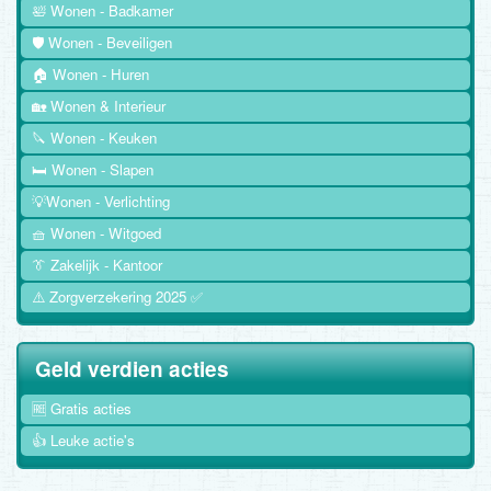
🛀 Wonen - Badkamer
🛡️ Wonen - Beveiligen
🏠 Wonen - Huren
🏡 Wonen & Interieur
🔪 Wonen - Keuken
🛏️ Wonen - Slapen
💡Wonen - Verlichting
🧺 Wonen - Witgoed
👔 Zakelijk - Kantoor
⚠️ Zorgverzekering 2025 ✅
Geld verdien acties
🆓 Gratis acties
👍 Leuke actie's