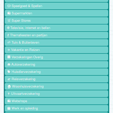
🎲 Speelgoed & Spellen
🛍️ Supermarkten
🛒 Super Stores
🌐 Televisie, internet en bellen
💃 Themafeesten en partijen
🌱 Tuin & Buitenleven
✈️ Vakantie en Reizen
🏢 Verzekeringen Overig
🚘 Autoverzekering
🐕 Huisdierverzekering
🛫 Reisverzekering
🏠 Woonhuisverzekering
✝️ Uitvaartverzekering
🛍️ Webshops
🏫 Werk en opleiding