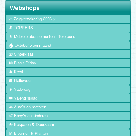
Webshops
⚠️ Zorgverzekering 2026 ✅
🔝 TOPPERS
📱 Mobiele abonnementen - Telefoons
🏠 Oktober woonmaand
🎁 Sinterklaas
🛍️ Black Friday
🎄 Kerst
🎃 Halloween
👨 Vaderdag
❤️ Valentijnsdag
🚗 Auto's en motoren
👶 Baby's en kinderen
🌟 Besparen & Duurzaam
🌼 Bloemen & Planten